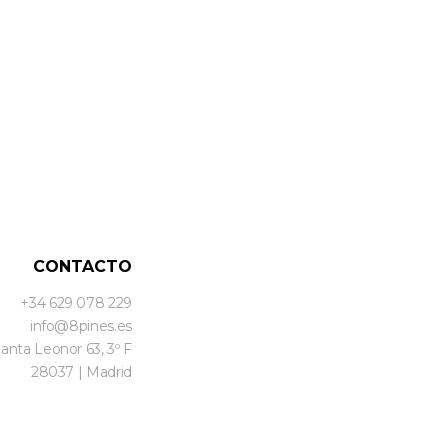
CONTACTO
+34 629 078 229
info@8pines.es
Santa Leonor 63, 3º F
28037 | Madrid