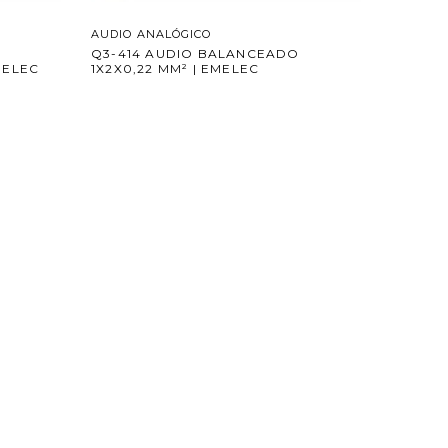
AUDIO ANALÓGICO
O
Q3-414 AUDIO BALANCEADO
MELEC
1X2X0,22 MM² | EMELEC