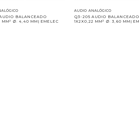
NALÓGICO
AUDIO ANALÓGICO
 AUDIO BALANCEADO
Q3-205 AUDIO BALANCEAD
2 MM² Ø: 4,40 MM| EMELEC
1X2X0,22 MM² Ø: 3,60 MM| E