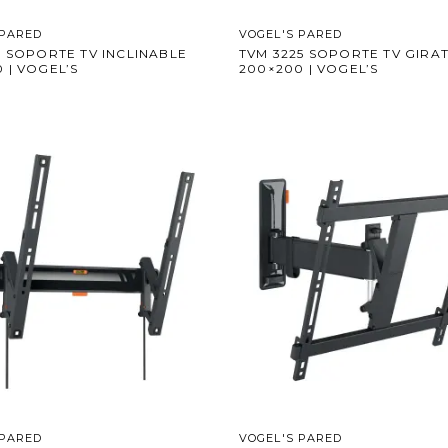
 PARED
VOGEL'S PARED
5 SOPORTE TV INCLINABLE
TVM 3225 SOPORTE TV GIRA
 | VOGEL’S
200×200 | VOGEL’S
 PARED
VOGEL'S PARED