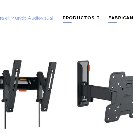
PRODUCTOS
FABRICA