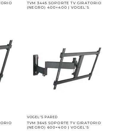
TORIO
TVM 3445 SOPORTE TV GIRATORIO
(NEGRO) 400×400 | VOGEL’S
VOGEL'S PARED
TORIO
TVM 3645 SOPORTE TV GIRATORIO
(NEGRO) 600×400 | VOGEL’S