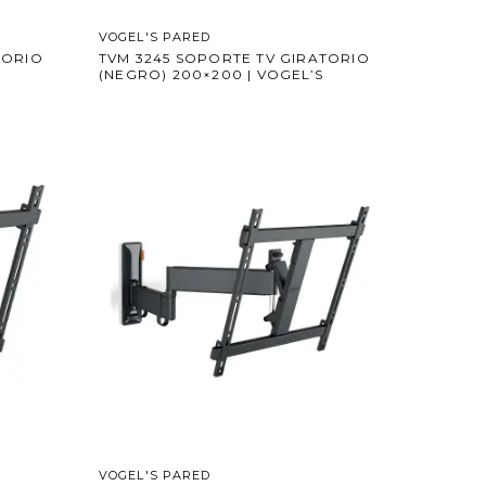
VOGEL'S PARED
TORIO
TVM 3245 SOPORTE TV GIRATORIO
(NEGRO) 200×200 | VOGEL’S
VOGEL'S PARED