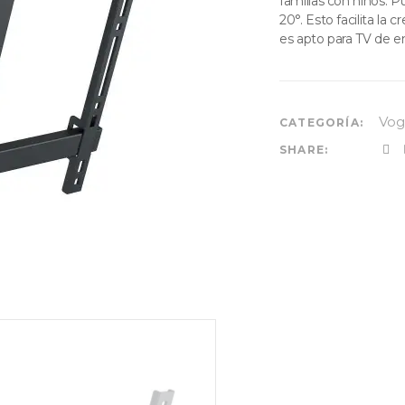
familias con niños. P
20°. Esto facilita la 
es apto para TV de e
Vog
CATEGORÍA:
SHARE: