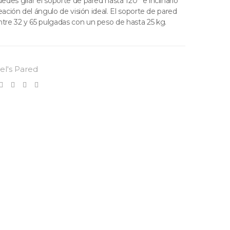
uedes girar el soporte de pared hasta 120° e inclinarlo
creación del ángulo de visión ideal. El soporte de pared
ntre 32 y 65 pulgadas con un peso de hasta 25 kg.
el's Pared