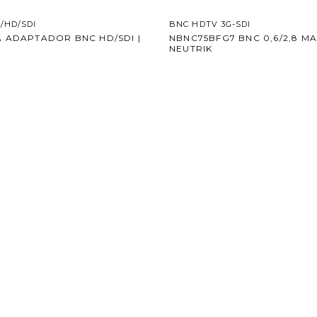
/HD/SDI
BNC HDTV 3G-SDI
 ADAPTADOR BNC HD/SDI |
NBNC75BFG7 BNC 0,6/2,8 MA
K
NEUTRIK