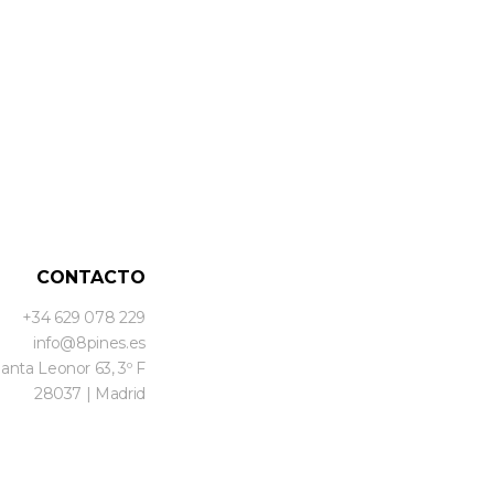
CONTACTO
+34 629 078 229
info@8pines.es
Santa Leonor 63, 3º F
28037 | Madrid