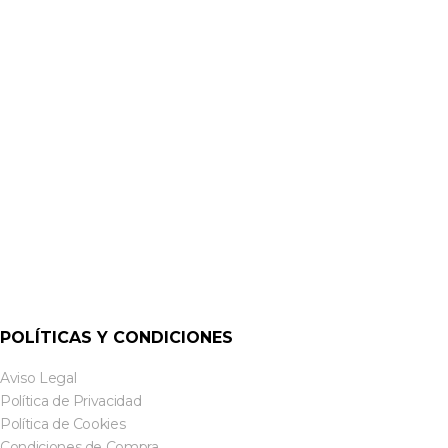
ADAPTADORES DANTE
ADP-AES3- AU-2X2 ADAPTADOR A AES3 | DANTE AVIO
POLÍTICAS Y CONDICIONES
Aviso Legal
Política de Privacidad
Política de Cookies
Condiciones de Compra