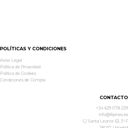
POLÍTICAS Y CONDICIONES
Aviso Legal
Política de Privacidad
Política de Cookies
Condiciones de Compra
CONTACTO
+34 629 078 229
info@8pines.es
C/ Santa Leonor 63, 3º F
28037 | Madrid