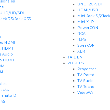
sionales
BNC 12G-SDI
es
HDMI/USB
UHD/HD/SDI
Mini Jack 3,5/Jack
Jack 3.5/Jack 6.35
Mini XLR
PowerCON
RCA
l
RJ45
es HDMI
SpeakON
s HDMI
XLR
s Audio
TAIDEN
co HDMI
VOGEL’S
DMI
Proyector
DMI
TV Pared
TV Suelo
ales
TV Techo
Racks
VideoWall
ormato D
J45