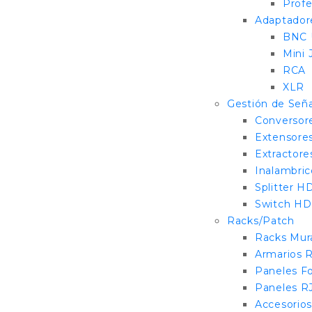
Profe
Adaptador
BNC 
Mini 
RCA
XLR
Gestión de Seña
Conversor
Extensore
Extractore
Inalambri
Splitter H
Switch H
Racks/Patch
Racks Mur
Armarios 
Paneles F
Paneles R
Accesorios