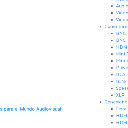
Audio
Video
Video
Conectore
BNC 
BNC 
HDM
Mini 
Mini
Pow
RCA
RJ45
Spea
XLR
Conexione
Fibra
HDMI
HDMI