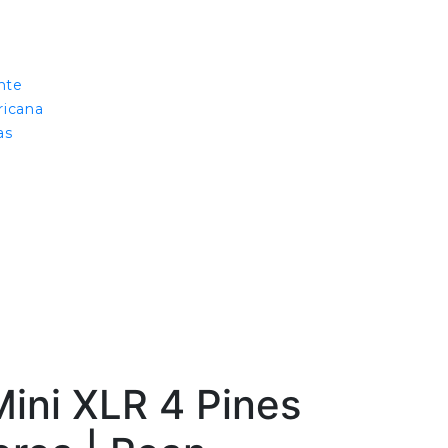
ante
ricana
as
ini XLR 4 Pines