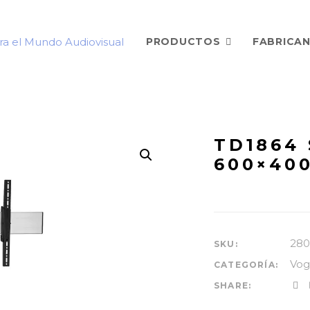
PRODUCTOS
FABRICA
TD1864 
600×400
280
SKU:
Vog
CATEGORÍA:
SHARE: