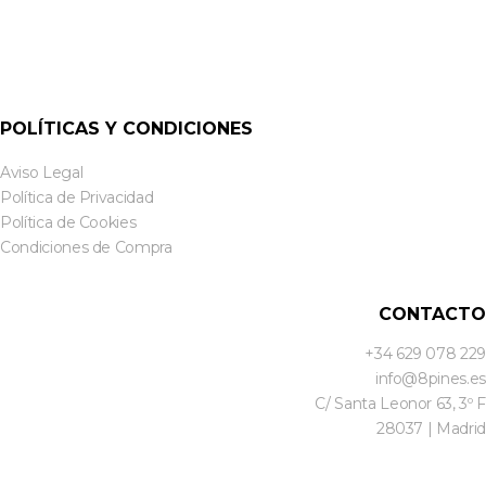
POLÍTICAS Y CONDICIONES
Aviso Legal
Política de Privacidad
Política de Cookies
Condiciones de Compra
CONTACTO
+34 629 078 229
info@8pines.es
C/ Santa Leonor 63, 3º F
28037 | Madrid