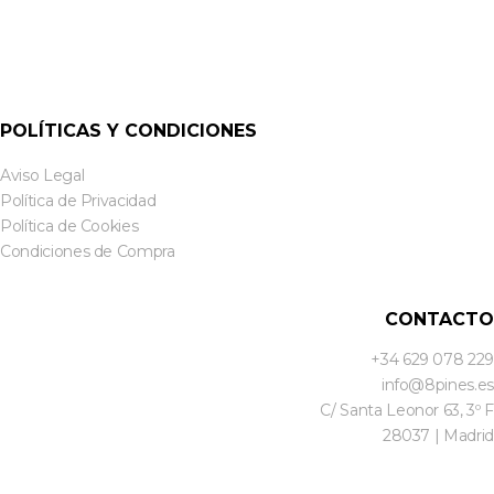
POLÍTICAS Y CONDICIONES
Aviso Legal
Política de Privacidad
Política de Cookies
Condiciones de Compra
CONTACTO
+34 629 078 229
info@8pines.es
C/ Santa Leonor 63, 3º F
28037 | Madrid