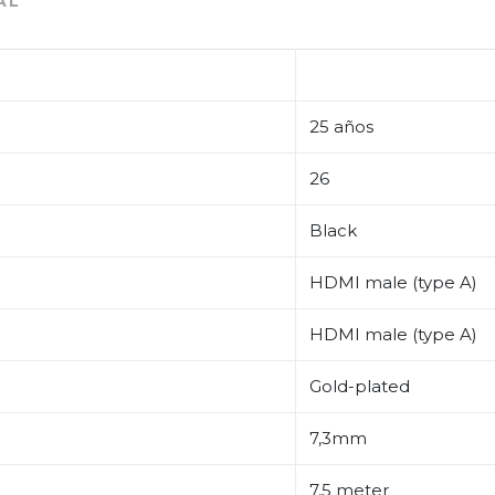
AL
25 años
26
Black
HDMI male (type A)
HDMI male (type A)
Gold-plated
7,3mm
7,5 meter