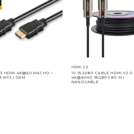
HDMI 2.0
-3 HDMI 4K@60 MACHO –
10.15.2080 CABLE HDMI V2.0
 MTS | OEM
4K@60HZ 18GBPS 80 M |
NANOCABLE