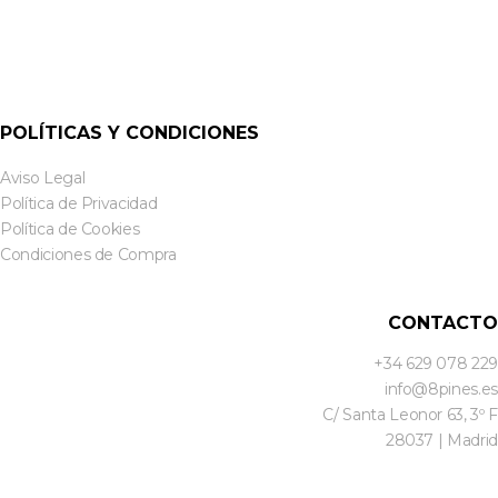
POLÍTICAS Y CONDICIONES
Aviso Legal
Política de Privacidad
Política de Cookies
Condiciones de Compra
CONTACTO
+34 629 078 229
info@8pines.es
C/ Santa Leonor 63, 3º F
28037 | Madrid