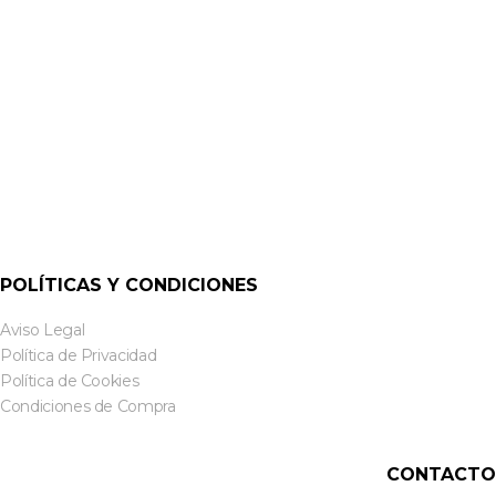
CDIM4MMLC-XX MANGUERA 4 F.O. CDI-M MULTIMODO
OM3 LC-LC
POLÍTICAS Y CONDICIONES
Aviso Legal
Política de Privacidad
Política de Cookies
Condiciones de Compra
CONTACTO