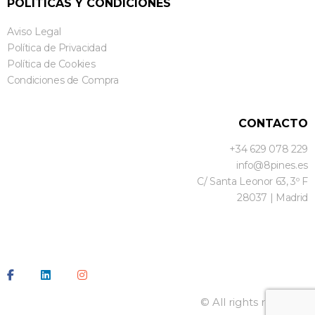
POLÍTICAS Y CONDICIONES
Aviso Legal
Política de Privacidad
Política de Cookies
Condiciones de Compra
CONTACTO
+34 629 078 229
info@8pines.es
C/ Santa Leonor 63, 3º F
28037 | Madrid
© All rights reserved