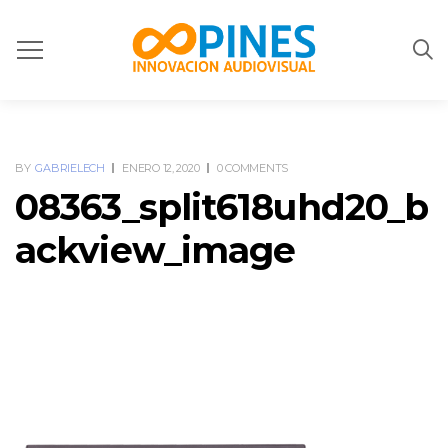
BY
GABRIELECH
ENERO 12, 2020
0 COMMENTS
08363_split618uhd20_b
ackview_image