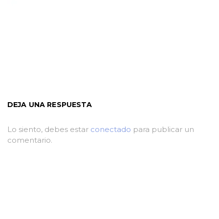
DEJA UNA RESPUESTA
Lo siento, debes estar
conectado
para publicar un
comentario.