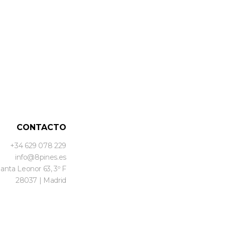
CONTACTO
+34 629 078 229
info@8pines.es
Santa Leonor 63, 3º F
28037 | Madrid