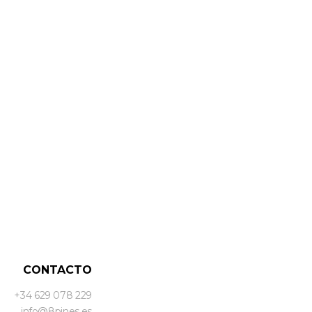
CONTACTO
+34 629 078 229
info@8pines.es