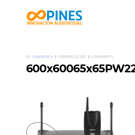
BY
GABRIELECH
FEBRERO 22, 2021
0 COMMENTS
600x60065x65PW22