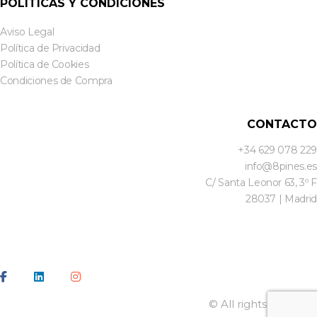
POLÍTICAS Y CONDICIONES
Aviso Legal
Política de Privacidad
Política de Cookies
Condiciones de Compra
CONTACTO
+34 629 078 229
info@8pines.es
C/ Santa Leonor 63, 3º F
28037 | Madrid
© All rights reserved