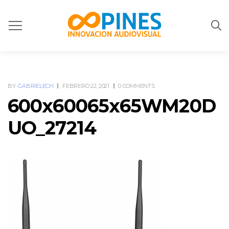
BY
GABRIELECH
FEBRERO 22, 2021
0 COMMENTS
600x60065x65WM20D
UO_27214