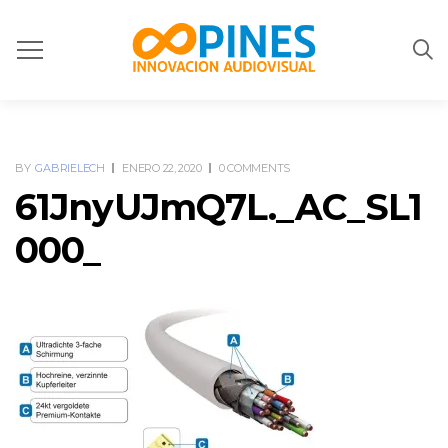
BY
GABRIELECH
ENERO 22, 2020
0 COMMENTS
61JnyUJmQ7L._AC_SL1
000_