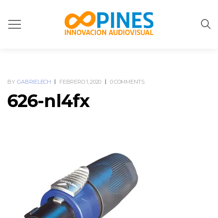
BY
GABRIELECH
FEBRERO 1, 2020
0 COMMENTS
626-nl4fx