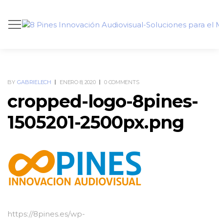
BY
GABRIELECH
ENERO 8, 2020
0 COMMENTS
cropped-logo-8pines-
1505201-2500px.png
https://8pines.es/wp-