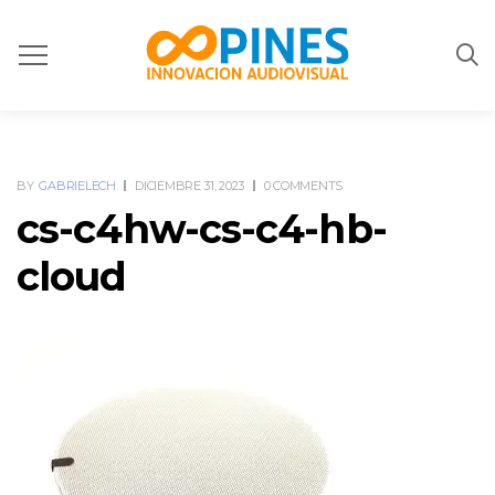
BY
GABRIELECH
DICIEMBRE 31, 2023
0 COMMENTS
cs-c4hw-cs-c4-hb-
cloud