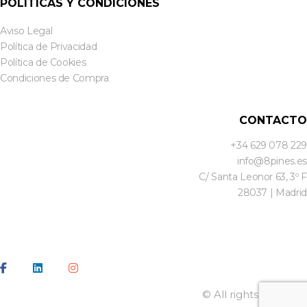
POLÍTICAS Y CONDICIONES
Aviso Legal
Política de Privacidad
Política de Cookies
Condiciones de Compra
CONTACTO
+34 629 078 229
info@8pines.es
C/ Santa Leonor 63, 3º F
28037 | Madrid
© All rights reserved