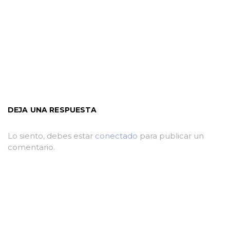
DEJA UNA RESPUESTA
Lo siento, debes estar
conectado
para publicar un
comentario.