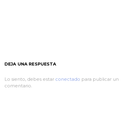
DEJA UNA RESPUESTA
Lo siento, debes estar
conectado
para publicar un
comentario.