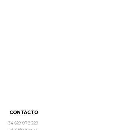
CONTACTO
+34 629 078 229
info@8pines.es