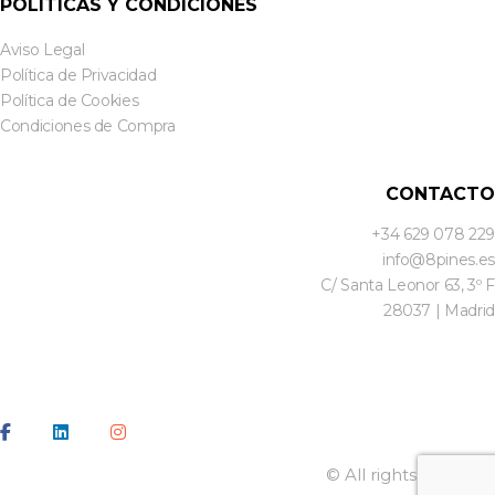
POLÍTICAS Y CONDICIONES
Aviso Legal
Política de Privacidad
Política de Cookies
Condiciones de Compra
CONTACTO
+34 629 078 229
info@8pines.es
C/ Santa Leonor 63, 3º F
28037 | Madrid
© All rights reserved