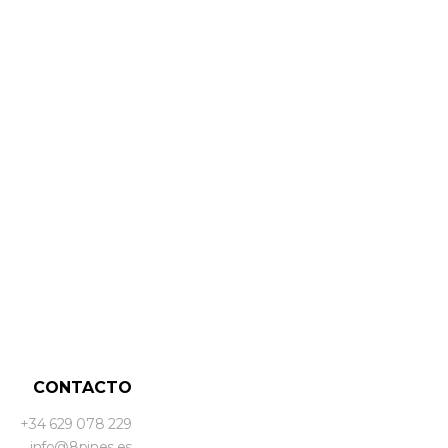
CONTACTO
+34 629 078 229
info@8pines.es