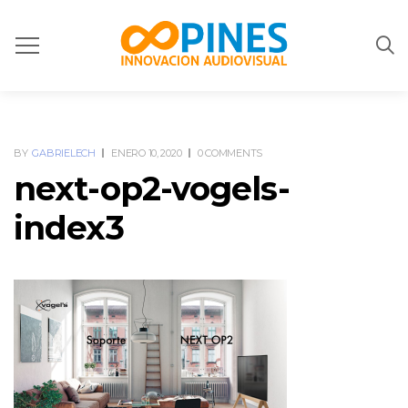
BY
GABRIELECH
ENERO 10, 2020
0 COMMENTS
next-op2-vogels-
index3