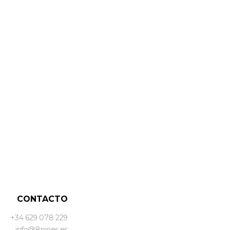
CONTACTO
+34 629 078 229
info@8pines.es