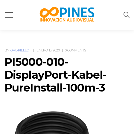
BY
GABRIELECH
ENERO 16, 2020
0 COMMENTS
PI5000-010-
DisplayPort-Kabel-
PureInstall-100m-3