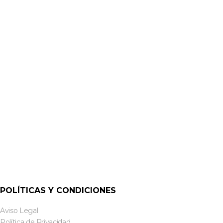
RACKS CON RUEDAS
AR32-68 ARMARIO RACK 19″ 32U FONDO 800 MM.
POLÍTICAS Y CONDICIONES
Aviso Legal
Política de Privacidad