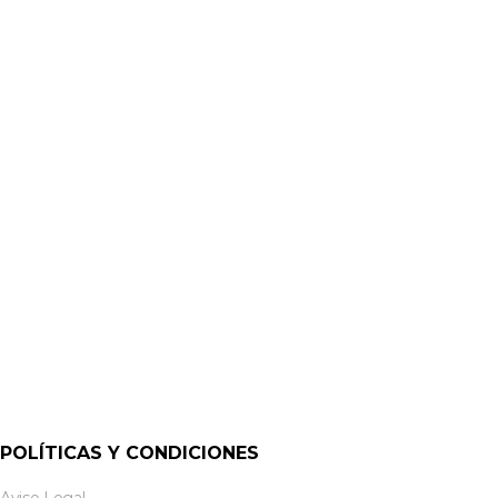
AUDIO ANALÓGICO
Q3-204 AUDIO BALANCEADO 1X2X0,22 MM² Ø: 4,40 MM|
EMELEC
POLÍTICAS Y CONDICIONES