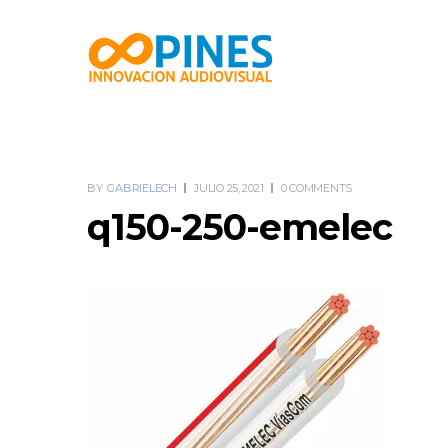
BY
GABRIELECH
JULIO 25, 2021
0 COMMENTS
q150-250-emelec