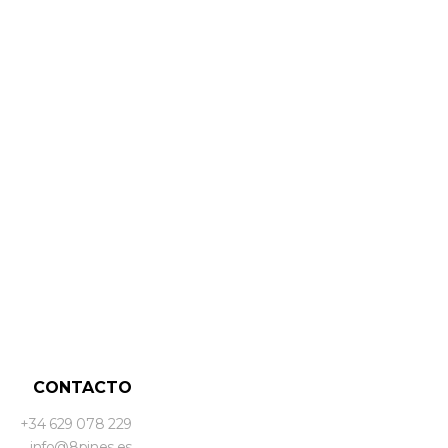
CONTACTO
+34 629 078 229
info@8pines.es