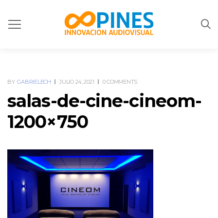
BY
GABRIELECH
JULIO 24, 2021
0 COMMENTS
salas-de-cine-cineom-
1200×750