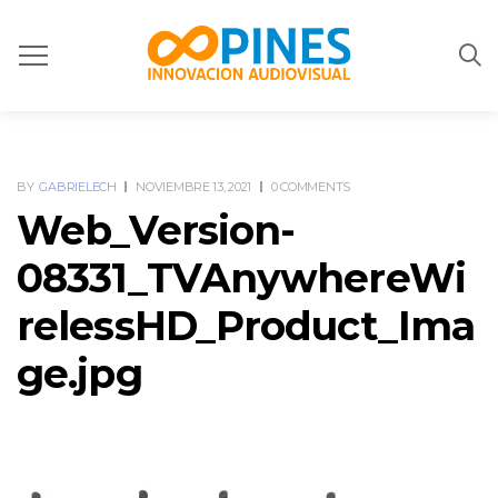
BY
GABRIELECH
NOVIEMBRE 13, 2021
0 COMMENTS
Web_Version-
08331_TVAnywhereWi
relessHD_Product_Ima
ge.jpg