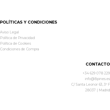
POLÍTICAS Y CONDICIONES
Aviso Legal
Política de Privacidad
Política de Cookies
Condiciones de Compra
CONTACTO
+34 629 078 229
info@8pines.es
C/ Santa Leonor 63, 3º F
28037 | Madrid