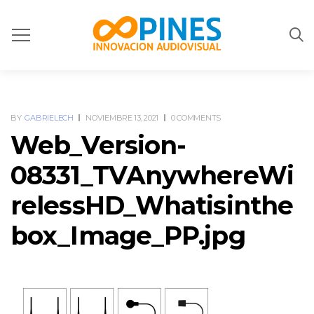
BY
GABRIELECH
NOVIEMBRE 13, 2021
0 COMMENTS
Web_Version-
08331_TVAnywhereWi
relessHD_Whatisinthe
box_Image_PP.jpg