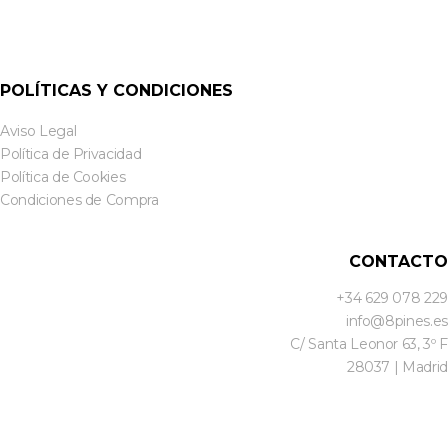
POLÍTICAS Y CONDICIONES
Aviso Legal
Política de Privacidad
Política de Cookies
Condiciones de Compra
CONTACTO
+34 629 078 229
info@8pines.es
C/ Santa Leonor 63, 3º F
28037 | Madrid