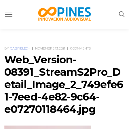
BY
GABRIELECH
NOVIEMBRE 13, 2021
0 COMMENTS
Web_Version-
08391_StreamS2Pro_D
etail_Image_2_749efe6
1-7eed-4e82-9c64-
e07270118464.jpg