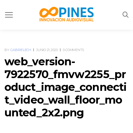
BY
GABRIELECH
JUNIO 21, 2020
0 COMMENTS
web_version-
7922570_fmvw2255_pr
oduct_image_connecti
t_video_wall_floor_mo
unted_2x2.png