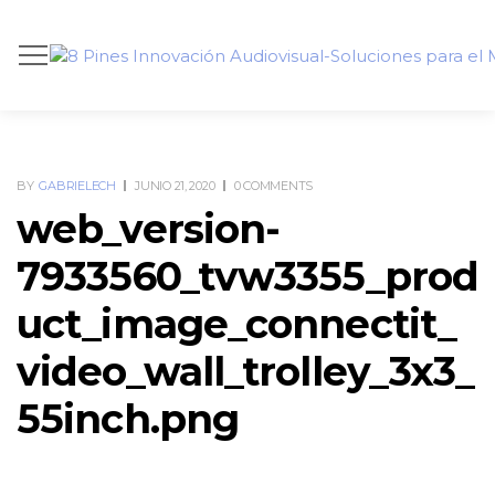
BY
GABRIELECH
JUNIO 21, 2020
0 COMMENTS
web_version-
7933560_tvw3355_prod
uct_image_connectit_
video_wall_trolley_3x3_
55inch.png