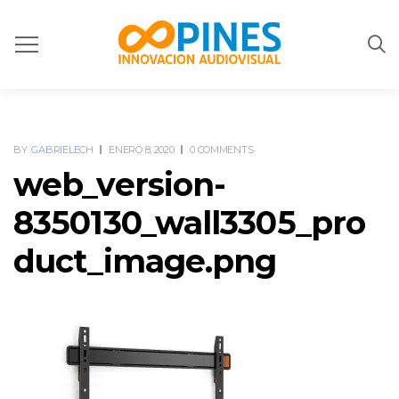
BY
GABRIELECH
ENERO 8, 2020
0 COMMENTS
web_version-
8350130_wall3305_pro
duct_image.png