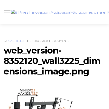
BY
GABRIELECH
ENERO 9, 2020
0 COMMENTS
web_version-
8352120_wall3225_dim
ensions_image.png