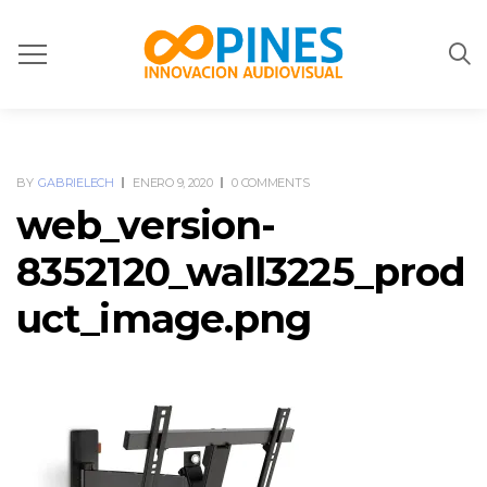
BY
GABRIELECH
ENERO 9, 2020
0 COMMENTS
web_version-
8352120_wall3225_prod
uct_image.png