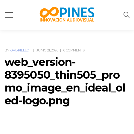
BY
GABRIELECH
JUNIO 21, 2020
0 COMMENTS
web_version-
8395050_thin505_pro
mo_image_en_ideal_ol
ed-logo.png