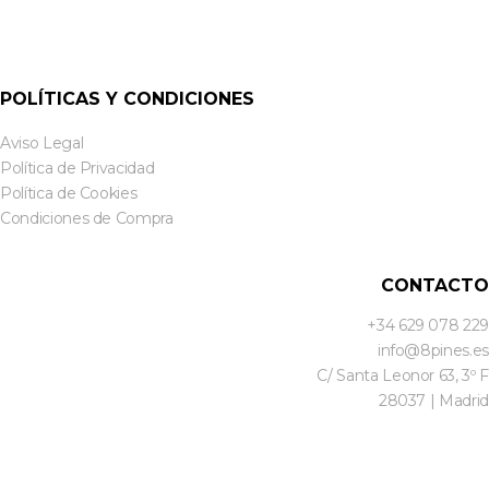
POLÍTICAS Y CONDICIONES
Aviso Legal
Política de Privacidad
Política de Cookies
Condiciones de Compra
CONTACTO
+34 629 078 229
info@8pines.es
C/ Santa Leonor 63, 3º F
28037 | Madrid