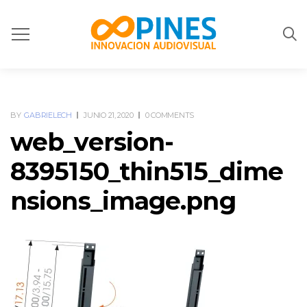
BY
GABRIELECH
JUNIO 21, 2020
0 COMMENTS
web_version-
8395150_thin515_dime
nsions_image.png