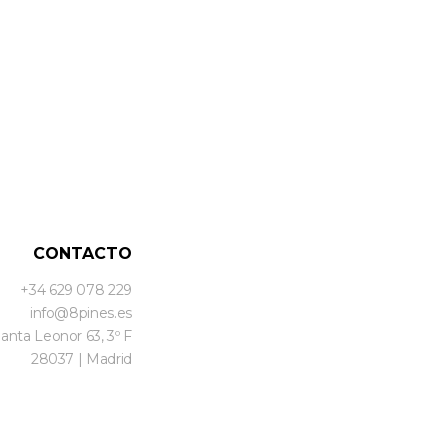
CONTACTO
+34 629 078 229
info@8pines.es
Santa Leonor 63, 3º F
28037 | Madrid