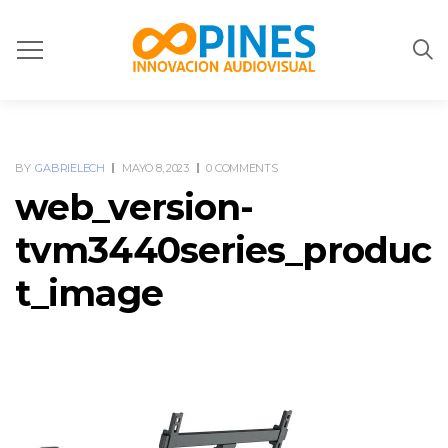
BY
GABRIELECH
MAYO 8, 2023
0 COMMENTS
web_version-
tvm3440series_produc
t_image